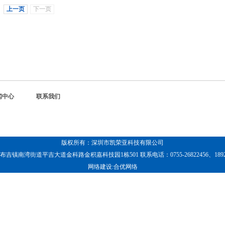
上一页
下一页
闻中心
联系我们
版权所有：深圳市凯荣亚科技有限公司
南湾街道平吉大道金科路金积嘉科技园1栋501 联系电话：0755-26822456、18923728
网络建设
:
合优网络